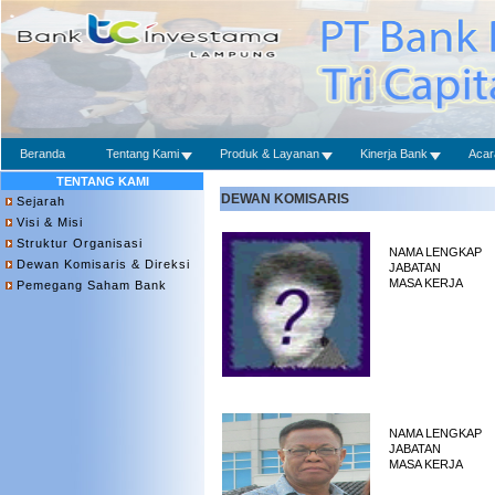
Beranda
Tentang Kami
Produk & Layanan
Kinerja Bank
Acar
TENTANG KAMI
DEWAN KOMISARIS
Sejarah
Visi & Misi
Struktur Organisasi
NAMA LENGKAP
Dewan Komisaris & Direksi
JABATAN
MASA KERJA
Pemegang Saham Bank
NAMA LENGKAP
JABATAN
MASA KERJA